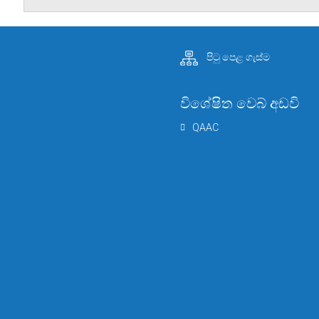
පිටු පෙළ ගැස්ම
විශේෂිත වෙබ් අඩවි
QAAC