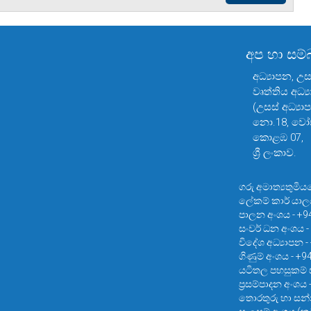
අප හා සම
අධ්‍යාපන, උ
වෘත්තිය අධ්‍
(උසස් අධ්‍යා
නො.18, වෝඩ
කොළඹ 07,
ශ්‍රී ලංකාව.
ගරු අමාත්‍යතුමිය
ලේකම් කාර් යාල
පාලන අංශය - +9
සංවර් ධන අංශය -
විදේශ අධ්‍යාපන 
ගිණුම් අංශය - +
යටිතල පහසුකම් 
ප්‍රසම්පාදන අංශය
තොරතුරු හා සන්