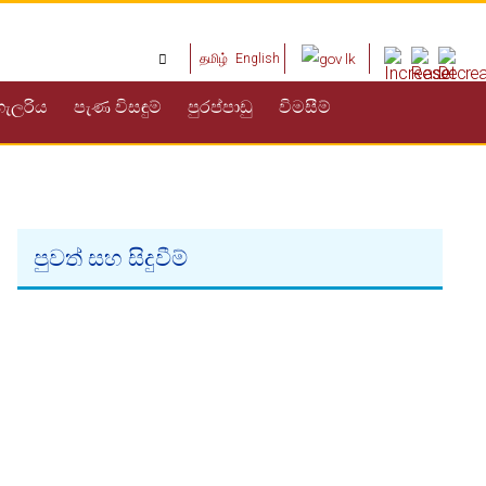
தமிழ்
English
ගැලරිය
පැණ විසඳුම්
පුරප්පාඩු
විමසීම්
පුවත් සහ සිදුවීම්