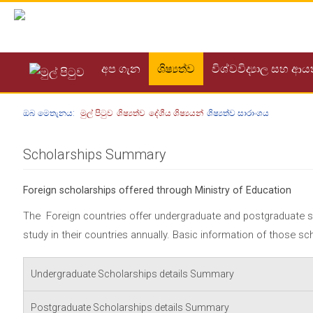
අප ගැන
ශිෂ්‍යත්ව
විශ්වවිද්‍යාල සහ ආ
ඔබ මෙතැනය:
මුල් පිටුව
ශිෂ්‍යත්ව
දේශීය ශිෂ්‍යයන්
ශිෂ්‍යත්ව සාරාංශය
Scholarships Summary
Foreign scholarships offered through Ministry of Education
The Foreign countries offer undergraduate and postgraduate sc
study in their countries annually. Basic information of those s
Undergraduate Scholarships details Summary
Postgraduate Scholarships details Summary