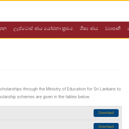
යතන
ලැප්ටොප් ණය යෝජනා ක්‍රමය
ශිෂ්‍ය ණය
ව්‍යාපෘති
holarships through the Ministry of Education for Sri Lankans to
cholarship schemes are given in the tables below:
Download
Download