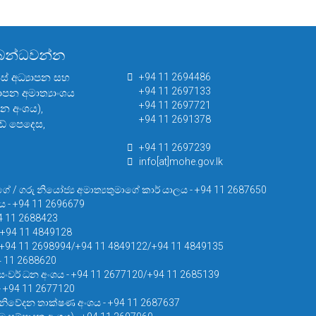
්බන්ධවන්න
සස් අධ්‍යාපන සහ
+94 11 2694486
+94 11 2697133
යාපන අමාත්‍යාංශය
+94 11 2697721
පන අංශය),
+94 11 2691378
් පෙදෙස,
+94 11 2697239
info[at]mohe.gov.lk
ගේ / ගරු නියෝජ්‍ය අමාත්‍යතුමාගේ කාර් යාලය - +94 11 2687650
ය - +94 11 2696679
4 11 2688423
 +94 11 4849128
- +94 11 2698994/+94 11 4849122/+94 11 4849135
94 11 2688620
සංවර් ධන අංශය - +94 11 2677120/+94 11 2685139
 - +94 11 2677120
නිවේදන තාක්ෂණ අංශය - +94 11 2687637