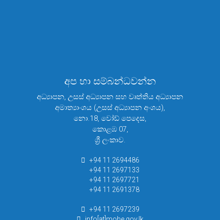
අප හා සම්බන්ධවන්න
අධ්‍යාපන, උසස් අධ්‍යාපන සහ වෘත්තිය අධ්‍යාපන
අමාත්‍යාංශය (උසස් අධ්‍යාපන අංශය),
නො.18, වෝඩ් පෙදෙස,
කොළඹ 07,
ශ්‍රී ලංකාව.
+94 11 2694486
+94 11 2697133
+94 11 2697721
+94 11 2691378
+94 11 2697239
info[at]mohe.gov.lk