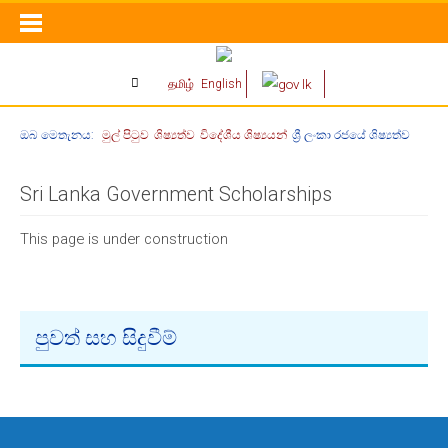
தமிழ்
English
ඔබ මෙතැනය:
මුල් පිටුව
ශිෂ්‍යත්ව
විදේශීය ශිෂ්‍යයන්
ශ්‍රී ලංකා රජයේ ශිෂ්‍යත්ව
Sri Lanka Government Scholarships
This page is under construction
පුවත් සහ සිදුවීම්