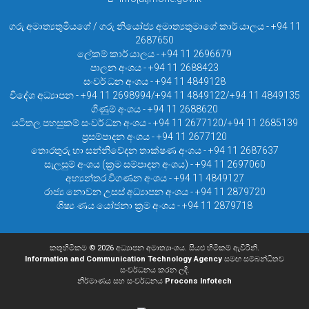
ගරු අමාත්‍යතුමියගේ / ගරු නියෝජ්‍ය අමාත්‍යතුමාගේ කාර් යාලය - +94 11
2687650
ලේකම් කාර් යාලය - +94 11 2696679
පාලන අංශය - +94 11 2688423
සංවර් ධන අංශය - +94 11 4849128
විදේශ අධ්‍යාපන - +94 11 2698994/+94 11 4849122/+94 11 4849135
ගිණුම් අංශය - +94 11 2688620
යටිතල පහසුකම් සංවර් ධන අංශය - +94 11 2677120/+94 11 2685139
ප්‍රසම්පාදන අංශය - +94 11 2677120
තොරතුරු හා සන්නිවේදන තාක්ෂණ අංශය - +94 11 2687637
සැලසුම් අංශය (ක්‍රම සම්පාදන අංශය) - +94 11 2697060
අභ්‍යන්තර විගණන අංශය - +94 11 4849127
රාජ්‍ය නොවන උසස් අධ්‍යාපන අංශය - +94 11 2879720
ශිෂ්‍ය ණය යෝජනා ක්‍රම අංශය - +94 11 2879718
කතුහිමිකම © 2026 අධ්‍යාපන අමාත්‍යාංශය. සියළු හිමිකම් ඇවිරිනි.
Information and Communication Technology Agency
සමඟ සම්බන්ධිතව
සංවර්ධනය කරන ලදී.
නිර්මාණය සහ සංවර්ධනය
Procons Infotech