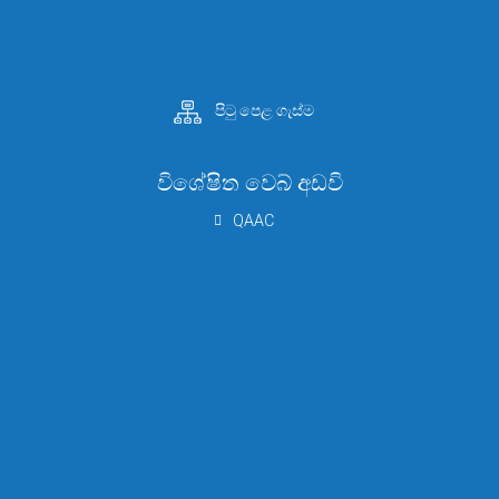
පිටු පෙළ ගැස්ම
විශේෂිත වෙබ් අඩවි
QAAC