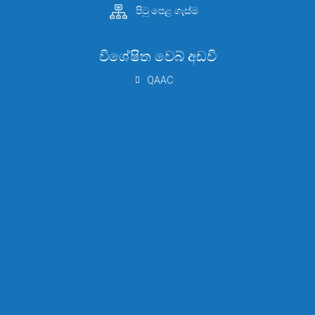
පිටු පෙළ ගැස්ම
විශේෂිත වෙබ් අඩවි
QAAC