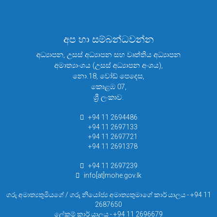
අප හා සම්බන්ධවන්න
අධ්‍යාපන, උසස් අධ්‍යාපන සහ වෘත්තිය අධ්‍යාපන
අමාත්‍යාංශය (උසස් අධ්‍යාපන අංශය),
නො.18, වෝඩ් පෙදෙස,
කොළඹ 07,
ශ්‍රී ලංකාව.
+94 11 2694486
+94 11 2697133
+94 11 2697721
+94 11 2691378
+94 11 2697239
info[at]mohe.gov.lk
ගරු අමාත්‍යතුමියගේ / ගරු නියෝජ්‍ය අමාත්‍යතුමාගේ කාර් යාලය - +94 11
2687650
ලේකම් කාර් යාලය - +94 11 2696679