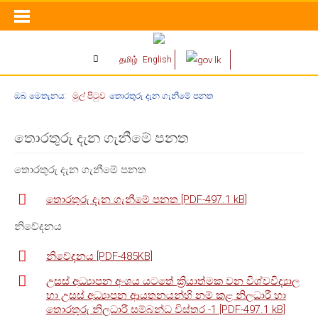
தமிழ்
English
ඔබ මෙතැනය:
මුල් පිටුව
තොරතුරු දැන ගැනීමේ පනත
තොරතුරු දැන ගැනීමේ පනත
තොරතුරු දැන ගැනීමේ පනත
තොරතුරු දැන ගැනීමේ පනත [PDF-497.1 kB]
නිවේදනය
නිවේදනය [PDF-485KB]
උසස් අධ්‍යාපන අංශය යටතේ ක්‍රියාත්මක වන විශ්වවිද්‍යාල
හා උසස් අධ්‍යාපන ආයතනයන්හි නම් කළ නිලධාරී හා
තොරතුරු නිලධාරී සම්බන්ධ විස්තර -1 [PDF-497.1 kB]