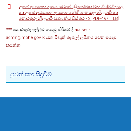
උසස් අධ්‍යාපන අංශය යටතේ ක්‍රියාත්මක වන විශ්වවිද්‍යාල
හා උසස් අධ්‍යාපන ආයතනයන්හි නම් කළ නිලධාරී හා
තොරතුරු නිලධාරී සම්බන්ධ විස්තර - 2 [PDF-497.1 kB]
***
තොරතුරු ඉල්ලීම් යොමු කිරිමේ දී
addsec-
admin@mohe.gov.lk
යන විද්‍යුත් තැපැල් ලිපිනය වෙත යොමු
කරන්න
පුවත් සහ සිදුවීම්