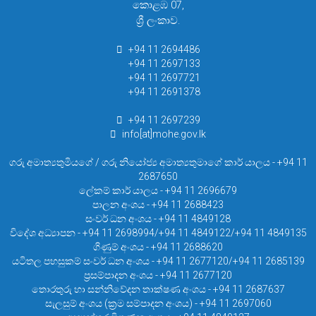
කොළඹ 07,
ශ්‍රී ලංකාව.
+94 11 2694486
+94 11 2697133
+94 11 2697721
+94 11 2691378
+94 11 2697239
info[at]mohe.gov.lk
ගරු අමාත්‍යතුමියගේ / ගරු නියෝජ්‍ය අමාත්‍යතුමාගේ කාර් යාලය - +94 11
2687650
ලේකම් කාර් යාලය - +94 11 2696679
පාලන අංශය - +94 11 2688423
සංවර් ධන අංශය - +94 11 4849128
විදේශ අධ්‍යාපන - +94 11 2698994/+94 11 4849122/+94 11 4849135
ගිණුම් අංශය - +94 11 2688620
යටිතල පහසුකම් සංවර් ධන අංශය - +94 11 2677120/+94 11 2685139
ප්‍රසම්පාදන අංශය - +94 11 2677120
තොරතුරු හා සන්නිවේදන තාක්ෂණ අංශය - +94 11 2687637
සැලසුම් අංශය (ක්‍රම සම්පාදන අංශය) - +94 11 2697060