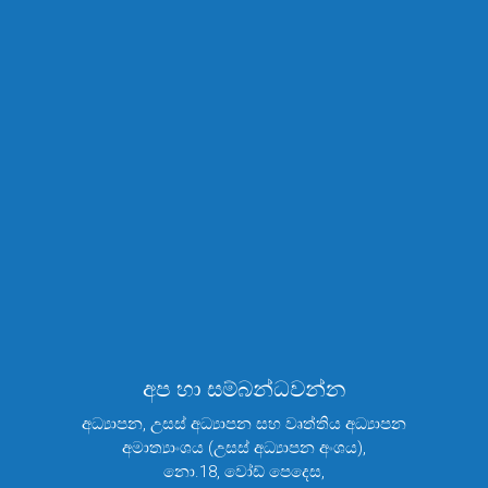
+94 112 879 719
+94 112 879 719
adsls@mohe.gov.lk
කේ.ටී.එස්.විජේසිරිවර්ධන මිය
සහකාර අධ්‍යක්ෂ(ශිෂ්‍ය ණය යෝජනා අංශය)රාජකාරි ඉටු
කිරිම
+94 112 879 719
+94 112 879 719
adsls@mohe.gov.lk
අප හා සම්බන්ධවන්න
අධ්‍යාපන, උසස් අධ්‍යාපන සහ වෘත්තිය අධ්‍යාපන
අමාත්‍යාංශය (උසස් අධ්‍යාපන අංශය),
නො.18, වෝඩ් පෙදෙස,