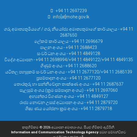
+94 11 2697239
info[at]mohe.gov.lk
ගරු අමාත්‍යතුමියගේ / ගරු නියෝජ්‍ය අමාත්‍යතුමාගේ කාර් යාලය - +94 11
2687650
ලේකම් කාර් යාලය - +94 11 2696679
පාලන අංශය - +94 11 2688423
සංවර් ධන අංශය - +94 11 4849128
විදේශ අධ්‍යාපන - +94 11 2698994/+94 11 4849122/+94 11 4849135
ගිණුම් අංශය - +94 11 2688620
යටිතල පහසුකම් සංවර් ධන අංශය - +94 11 2677120/+94 11 2685139
ප්‍රසම්පාදන අංශය - +94 11 2677120
තොරතුරු හා සන්නිවේදන තාක්ෂණ අංශය - +94 11 2687637
සැලසුම් අංශය (ක්‍රම සම්පාදන අංශය) - +94 11 2697060
අභ්‍යන්තර විගණන අංශය - +94 11 4849127
රාජ්‍ය නොවන උසස් අධ්‍යාපන අංශය - +94 11 2879720
ශිෂ්‍ය ණය යෝජනා ක්‍රම අංශය - +94 11 2879718
කතුහිමිකම © 2026 අධ්‍යාපන අමාත්‍යාංශය. සියළු හිමිකම් ඇවිරිනි.
Information and Communication Technology Agency
සමඟ සම්බන්ධිතව