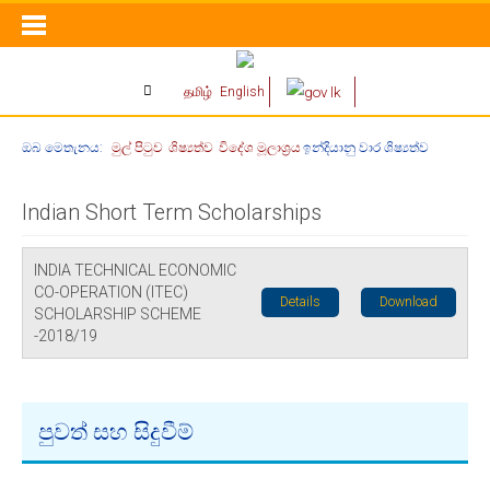
தமிழ்
English
ඔබ මෙතැනය:
මුල් පිටුව
ශිෂ්‍යත්ව
විදේශ මූලාශ්‍රය​
ඉන්දියානු වාර ශිෂ්‍යත්ව
Indian Short Term Scholarships
INDIA TECHNICAL ECONOMIC
CO-OPERATION (ITEC)
Details
Download
SCHOLARSHIP SCHEME
-2018/19
පුවත් සහ සිදුවීම්