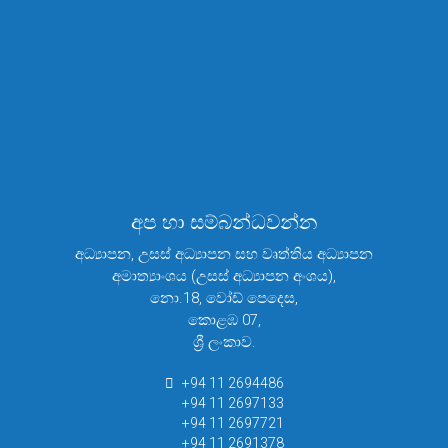
අප හා සම්බන්ධවන්න
අධ්‍යාපන, උසස් අධ්‍යාපන සහ වෘත්තිය අධ්‍යාපන
අමාත්‍යාංශය (උසස් අධ්‍යාපන අංශය),
නො.18, වෝඩ් පෙදෙස,
කොළඹ 07,
ශ්‍රී ලංකාව.
+94 11 2694486
+94 11 2697133
+94 11 2697721
+94 11 2691378