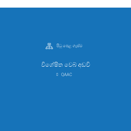
පිටු පෙළ ගැස්ම
විශේෂිත වෙබ් අඩවි
QAAC