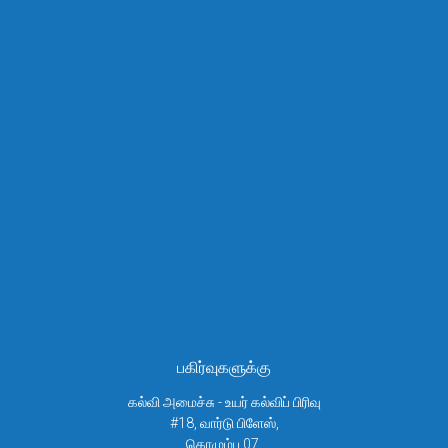
பகிர்வுகளுக்கு
கல்வி அமைச்சு - உயர் கல்விப் பிரிவு
#18, வார்டு பிளேஸ்,
கொழும்பு 07,