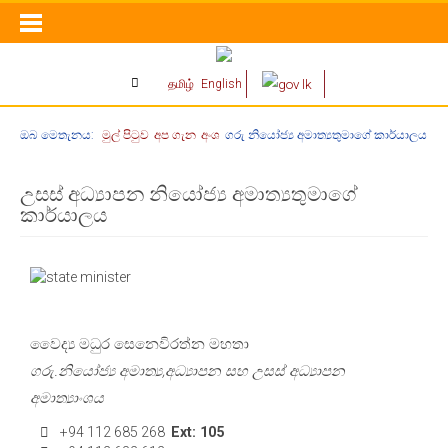
தமிழ்
English
ඔබ මෙතැනය:
මුල් පිටුව
අප ගැන
අංශ
ගරු නියෝජ්‍ය අමාත්‍යතුමාගේ කාර්යාලය
උසස් අධ්‍යාපන නියෝජ්‍ය අමාත්‍යතුමාගේ
කාර්යාලය
වෛද්‍ය මධුර සෙනෙවිරත්න මහතා
ගරු.නියෝජ්‍ය අමාත්‍ය,අධ්‍යාපන සහ උසස් අධ්‍යාපන
අමාත්‍යාංශය
+94 112 685 268
Ext: 105