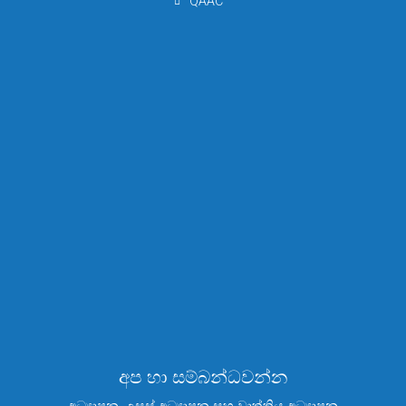
QAAC
අප හා සම්බන්ධවන්න