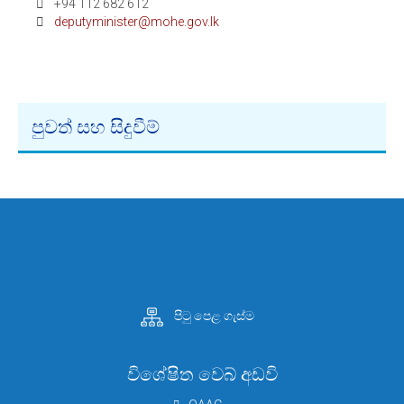
+94 112 682 612
deputyminister@mohe.gov.lk
පුවත් සහ සිදුවීම්
පිටු පෙළ ගැස්ම
විශේෂිත වෙබ් අඩවි