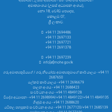
අධ්‍යාපන, උසස් අධ්‍යාපන සහ වෘත්තිය අධ්‍යාපන
අමාත්‍යාංශය (උසස් අධ්‍යාපන අංශය),
නො.18, වෝඩ් පෙදෙස,
කොළඹ 07,
ශ්‍රී ලංකාව.
+94 11 2694486
+94 11 2697133
+94 11 2697721
+94 11 2691378
+94 11 2697239
info[at]mohe.gov.lk
ගරු අමාත්‍යතුමියගේ / ගරු නියෝජ්‍ය අමාත්‍යතුමාගේ කාර් යාලය - +94 11
2687650
ලේකම් කාර් යාලය - +94 11 2696679
පාලන අංශය - +94 11 2688423
සංවර් ධන අංශය - +94 11 4849128
විදේශ අධ්‍යාපන - +94 11 2698994/+94 11 4849122/+94 11 4849135
ගිණුම් අංශය - +94 11 2688620
යටිතල පහසුකම් සංවර් ධන අංශය - +94 11 2677120/+94 11 2685139